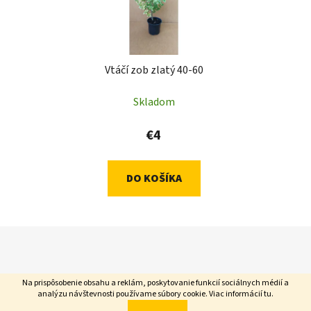
Vtáčí zob zlatý 40-60
Skladom
€4
DO KOŠÍKA
Z
á
p
Na prispôsobenie obsahu a reklám, poskytovanie funkcií sociálnych médií a
ä
analýzu návštevnosti používame súbory cookie. Viac informácií
tu
.
t
Vytvoril Shoptet