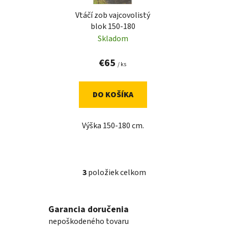
Vtáčí zob vajcovolistý
blok 150-180
Skladom
€65
/ ks
DO KOŠÍKA
Výška 150-180 cm.
3
položiek celkom
O
v
l
Garancia doručenia
á
nepoškodeného tovaru
d