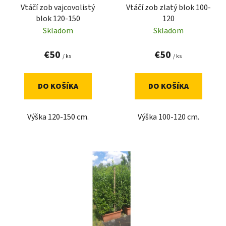
Vtáčí zob vajcovolistý
Vtáčí zob zlatý blok 100-
o
t
blok 120-150
120
d
o
Skladom
Skladom
u
v
k
€50
€50
/ ks
/ ks
t
o
DO KOŠÍKA
DO KOŠÍKA
v
Výška 120-150 cm.
Výška 100-120 cm.