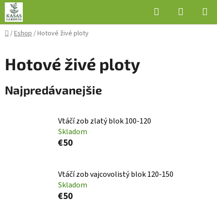
Prejsť
Hľadať
NÁKUP
na
KOŠÍK
obsah
Domov
/
Eshop
/
Hotové živé ploty
Hotové živé ploty
Najpredávanejšie
Vtáčí zob zlatý blok 100-120
Skladom
€50
Vtáčí zob vajcovolistý blok 120-150
Skladom
€50