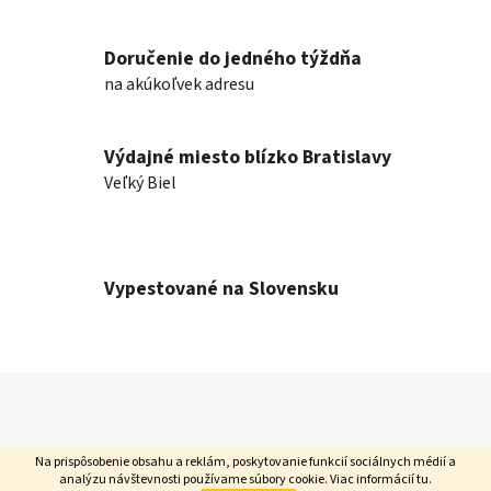
a
c
Doručenie do jedného týždňa
i
e
na akúkoľvek adresu
p
r
v
Výdajné miesto blízko Bratislavy
k
Veľký Biel
y
v
ý
p
Vypestované na Slovensku
i
s
u
Z
á
p
Na prispôsobenie obsahu a reklám, poskytovanie funkcií sociálnych médií a
ä
analýzu návštevnosti používame súbory cookie. Viac informácií
tu
.