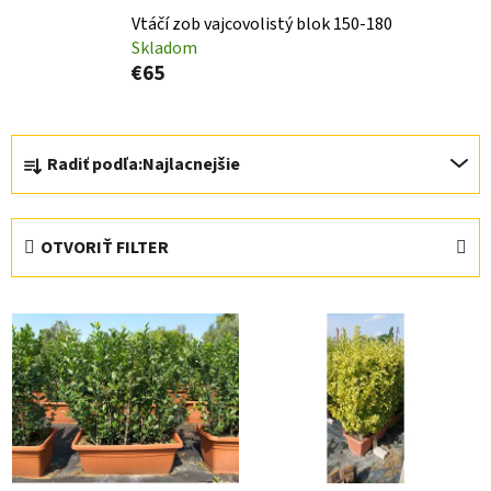
Vtáčí zob vajcovolistý blok 150-180
Skladom
€65
R
Radiť podľa:
Najlacnejšie
a
d
e
OTVORIŤ FILTER
n
i
V
e
ý
p
p
r
i
o
s
d
p
u
r
k