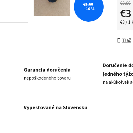
€3,60
€3,60
–16 %
€
Jednot
€3 / 1 
Tlač
Doručenie d
Garancia doručenia
jedného týž
nepoškodeného tovaru
na akúkoľvek a
Vypestované na Slovensku