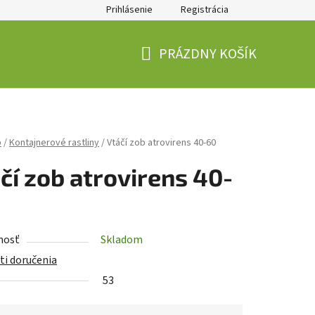
Prihlásenie
Registrácia
PRÁZDNY KOŠÍK
NÁKUPNÝ
KOŠÍK
p
/
Kontajnerové rastliny
/
Vtáčí zob atrovirens 40-60
čí zob atrovirens 40-
nosť
Skladom
i doručenia
53