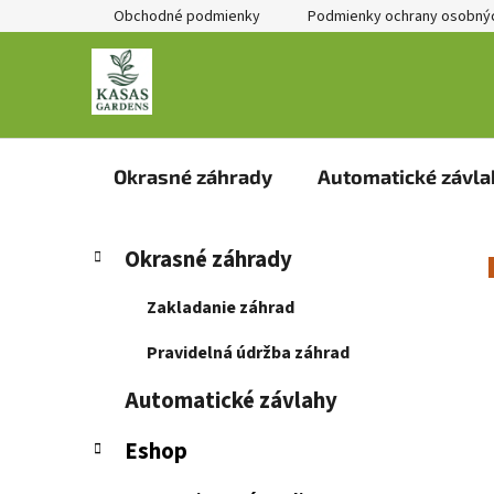
Prejsť
Obchodné podmienky
Podmienky ochrany osobnýc
na
obsah
Okrasné záhrady
Automatické závla
B
K
Preskočiť
Okrasné záhrady
a
kategórie
o
t
č
Zakladanie záhrad
e
n
g
Pravidelná údržba záhrad
ý
ó
p
r
Automatické závlahy
i
a
e
n
Eshop
e