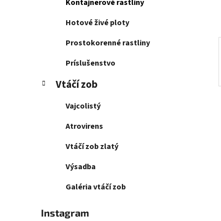
Kontajnerové rastliny
l
Hotové živé ploty
Prostokorenné rastliny
Príslušenstvo
Vtáčí zob
Vajcolistý
Atrovirens
Vtáčí zob zlatý
Výsadba
Galéria vtáčí zob
Instagram