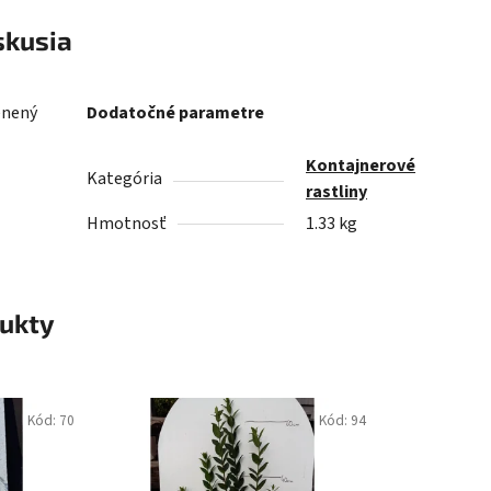
skusia
enený
Dodatočné parametre
Kontajnerové
Kategória
rastliny
Hmotnosť
1.33 kg
ukty
Kód:
70
Kód:
94