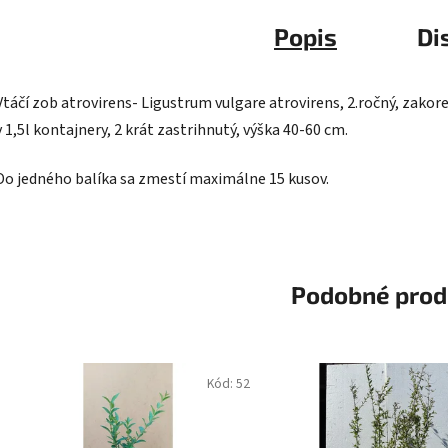
Popis
Di
Vtáčí zob atrovirens- Ligustrum vulgare atrovirens, 2.ročný, zakor
v 1,5l kontajnery, 2 krát zastrihnutý, výška 40-60 cm.
Do jedného balíka sa zmestí maximálne 15 kusov.
Podobné prod
Kód:
52