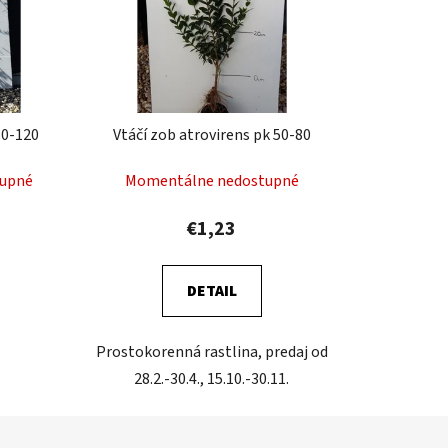
80-120
Vtáčí zob atrovirens pk 50-80
upné
Momentálne nedostupné
€1,23
DETAIL
Prostokorenná rastlina, predaj od
28.2.-30.4., 15.10.-30.11.