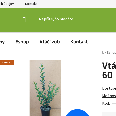
h údajov
Kontakt
hy
Eshop
Vtáčí zob
Kontakt
Domov
/
Esho
Vtá
VÝPREDAJ
60
Dostup
Možnost
Kód: