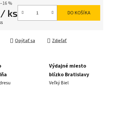
–16 %
3
/ ks
DO KOŠÍKA
ková cena:
ks
Opýtať sa
Zdieľať
o
Výdajné miesto
dňa
blízko Bratislavy
dresu
Veľký Biel